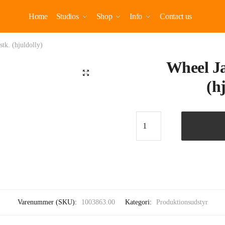
Home
Studios
Shop
Info
Contact us
tk. (hjuldolly)
Wheel Ja
🔍
(h
Varenummer (SKU):
1003863.00
Kategori:
Produktionsudstyr