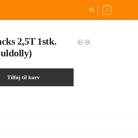
0
cks 2,5T 1stk.
juldolly)
Tilføj til kurv