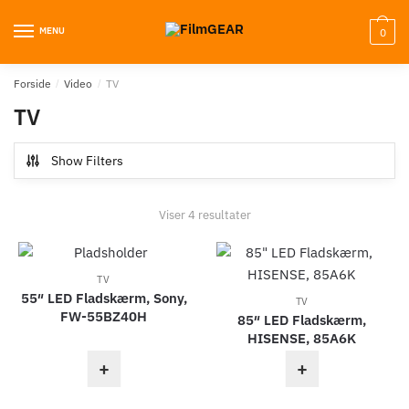
MENU
0
Forside
/
Video
/
TV
TV
Show Filters
Viser 4 resultater
TV
55″ LED Fladskærm, Sony,
TV
FW-55BZ40H
85″ LED Fladskærm,
HISENSE, 85A6K
+
+