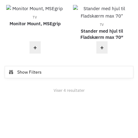
TV
Monitor Mount, MSEgrip
TV
Stander med hjul til
Fladskærm max 70″
+
+
Show Filters
Viser 4 resultater