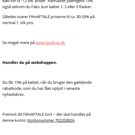
Køb vin til “12 stk. priser” fratrukket yderligere 15%
også selvom du f.eks. kun køber 1, 2 eller 3 flasker.
Således svarer FilmAFTALE priserne til ca. 30-33% på
normal 1. stk pris.
Se meget mere på
www.laudrup.dk
Handler du på webshoppen.
Du får 15% på købet, når du bruger den gældende
rabatkode, som du har fået oplyst i seneste
nyhedsbrev.
Fremvis dit FilmAFTALE kort – der skal handles på
denne konto:
Kontonummer 70220302A
.