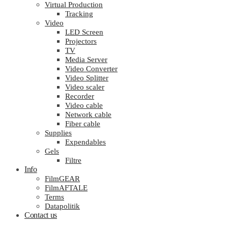
Virtual Production
Tracking
Video
LED Screen
Projectors
TV
Media Server
Video Converter
Video Splitter
Video scaler
Recorder
Video cable
Network cable
Fiber cable
Supplies
Expendables
Gels
Filtre
Info
FilmGEAR
FilmAFTALE
Terms
Datapolitik
Contact us