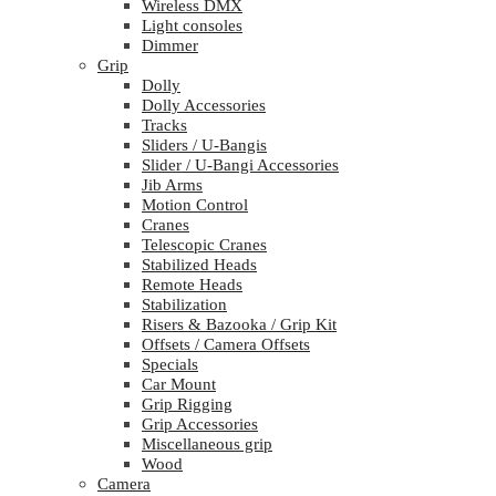
Wireless DMX
Light consoles
Dimmer
Grip
Dolly
Dolly Accessories
Tracks
Sliders / U-Bangis
Slider / U-Bangi Accessories
Jib Arms
Motion Control
Cranes
Telescopic Cranes
Stabilized Heads
Remote Heads
Stabilization
Risers & Bazooka / Grip Kit
Offsets / Camera Offsets
Specials
Car Mount
Grip Rigging
Grip Accessories
Miscellaneous grip
Wood
Camera