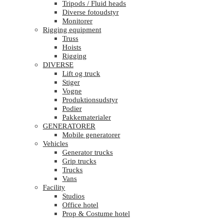
Tripods / Fluid heads
Diverse fotoudstyr
Monitorer
Rigging equipment
Truss
Hoists
Rigging
DIVERSE
Lift og truck
Stiger
Vogne
Produktionsudstyr
Podier
Pakkematerialer
GENERATORER
Mobile generatorer
Vehicles
Generator trucks
Grip trucks
Trucks
Vans
Facility
Studios
Office hotel
Prop & Costume hotel