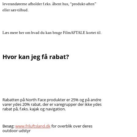
leverandørerne afholder f.eks. åbent hus, “produkt-aften”
eller sær-tilbud.
Læs mere her om hvad du kan bruge FilmAFTALE kortet til.
Hvor kan jeg få rabat?
Rabatten på North Face produkter er 25% og på andre
varer ydes 20% rabat, der er varegrupper der ikke ydes
rabat på, f.eks. kajak og navigation.
Besøg:
www.friluftsland.dk
for overblik over deres
outdoor udstyr