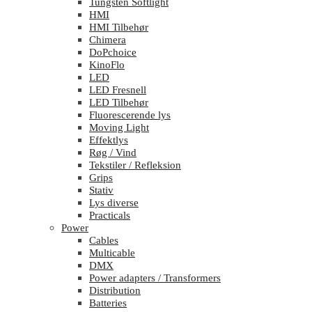
Tungsten Softlight
HMI
HMI Tilbehør
Chimera
DoPchoice
KinoFlo
LED
LED Fresnell
LED Tilbehør
Fluorescerende lys
Moving Light
Effektlys
Røg / Vind
Tekstiler / Refleksion
Grips
Stativ
Lys diverse
Practicals
Power
Cables
Multicable
DMX
Power adapters / Transformers
Distribution
Batteries