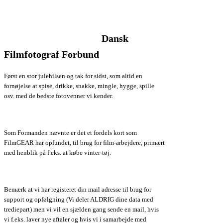
Dansk
Filmfotograf Forbund
Først en stor julehilsen og tak for sidst, som altid en
fornøjelse at spise, drikke, snakke, mingle, hygge, spille
osv. med de bedste fotovenner vi kender.
Som Formanden nævnte er det et fordels kort som
FilmGEAR har opfundet, til brug for film-arbejdere, primært
med henblik på f.eks. at købe vinter-tøj.
Bemærk at vi har registeret din mail adresse til brug for
support og opfølgning (Vi deler ALDRIG dine data med
trediepart) men vi vil en sjælden gang sende en mail, hvis
vi f.eks. laver nye aftaler og hvis vi i samarbejde med