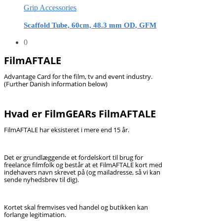
Grip Accessories
Scaffold Tube, 60cm, 48.3 mm OD, GFM
0
FilmAFTALE
Advantage Card for the film, tv and event industry.
(Further Danish information below)
Hvad er FilmGEARs FilmAFTALE
FilmAFTALE har eksisteret i mere end 15 år.
Det er grundlæggende et fordelskort til brug for
freelance filmfolk og består at et FilmAFTALE kort med
indehavers navn skrevet på (og mailadresse, så vi kan
sende nyhedsbrev til dig).
Kortet skal fremvises ved handel og butikken kan
forlange legitimation.