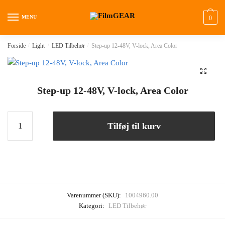
MENU
0
Forside
/
Light
/
LED Tilbehør
/
Step-up 12-48V, V-lock, Area Color
🔍
Step-up 12-48V, V-lock, Area Color
Tilføj til kurv
Varenummer (SKU):
1004960.00
Kategori:
LED Tilbehør