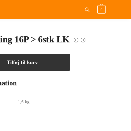
0
ing 16P > 6stk LK
Tilføj til kurv
mation
1,6 kg