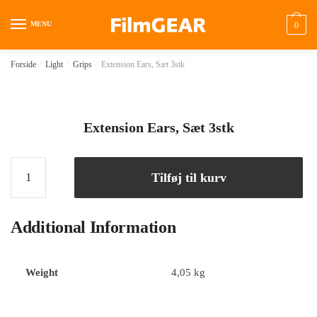
MENU
0
Forside
/
Light
/
Grips
/
Extension Ears, Sæt 3stk
Extension Ears, Sæt 3stk
Tilføj til kurv
Additional Information
Weight
4,05 kg