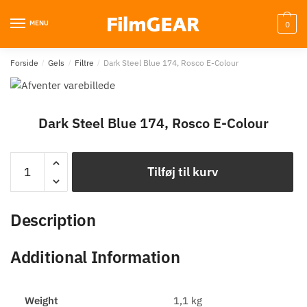
MENU
0
Forside
/
Gels
/
Filtre
/
Dark Steel Blue 174, Rosco E-Colour
Dark Steel Blue 174, Rosco E-Colour
Tilføj til kurv
Description
Additional Information
Weight
1,1 kg