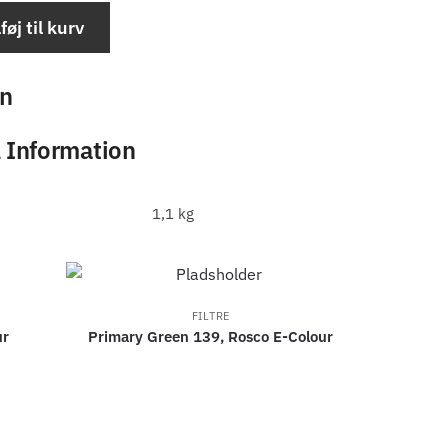
lføj til kurv
on
l Information
1,1 kg
FILTRE
ur
Primary Green 139, Rosco E-Colour